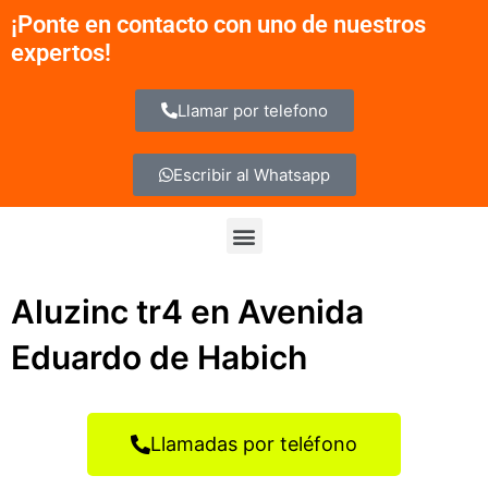
Ir
¡Ponte en contacto con uno de nuestros
al
expertos!
contenido
Llamar por telefono
Escribir al Whatsapp
Menu
Aluzinc tr4 en Avenida
Eduardo de Habich
Llamadas por teléfono