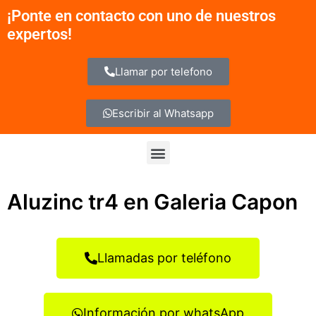
Ir
¡Ponte en contacto con uno de nuestros
al
expertos!
contenido
Llamar por telefono
Escribir al Whatsapp
Menu
Aluzinc tr4 en Galeria Capon
Llamadas por teléfono
Información por whatsApp