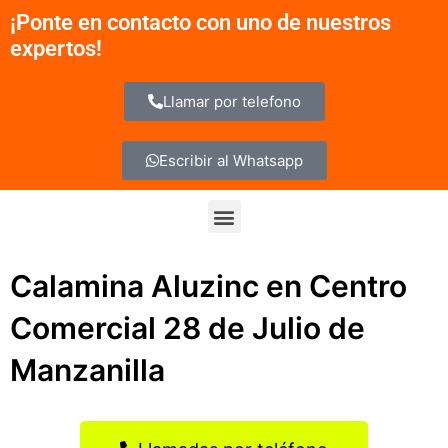
Ir
¡Ponte en contacto con uno de nuestros
al
expertos!
contenido
Llamar por telefono
Escribir al Whatsapp
Menu
Calamina Aluzinc en Centro
Comercial 28 de Julio de
Manzanilla