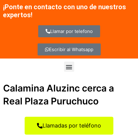
Ir
¡Ponte en contacto con uno de nuestros
al
expertos!
contenido
Llamar por telefono
Escribir al Whatsapp
Menu
Calamina Aluzinc cerca a
Real Plaza Puruchuco
Llamadas por teléfono