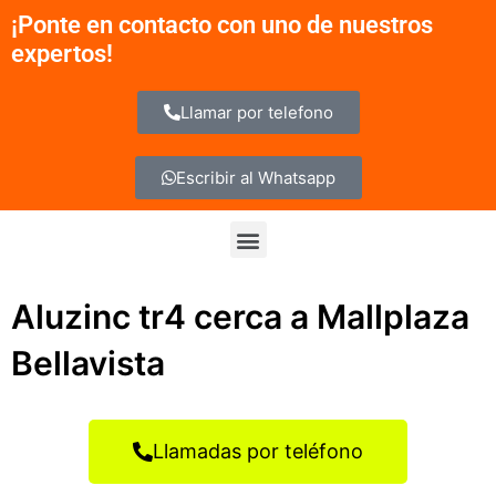
Ir
¡Ponte en contacto con uno de nuestros
al
expertos!
contenido
Llamar por telefono
Escribir al Whatsapp
Menu
Aluzinc tr4 cerca a Mallplaza
Bellavista
Llamadas por teléfono