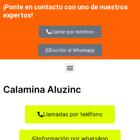
Ir
¡Ponte en contacto con uno de nuestros
al
expertos!
contenido
Llamar por telefono
Escribir al Whatsapp
Menu
Calamina Aluzinc
Llamadas por teléfono
Información por whatsApp