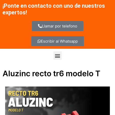
Ir
¡Ponte en contacto con uno de nuestros
al
expertos!
contenido
Llamar por telefono
Escribir al Whatsapp
Menu
Aluzinc recto tr6 modelo T