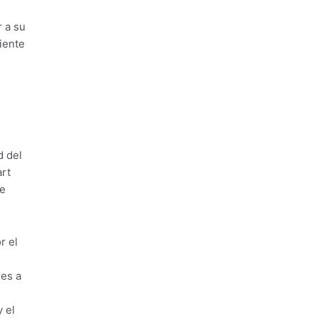
 a su
iente
d del
art
de
r el
nes a
 el