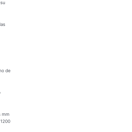
 su
das
mo de
o
os mm
 1200