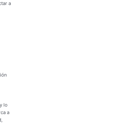
tar a
ción
y lo
rca a
d,