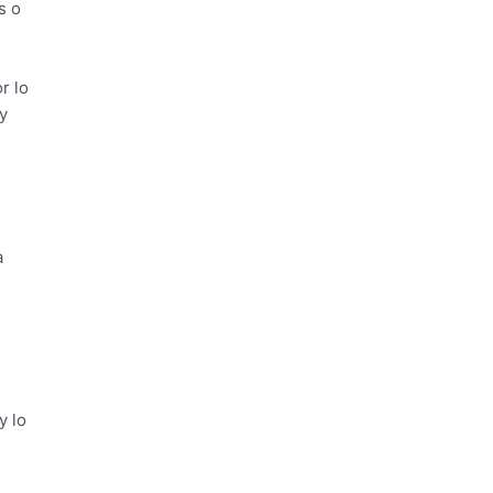
s o
r lo
y
a
y lo