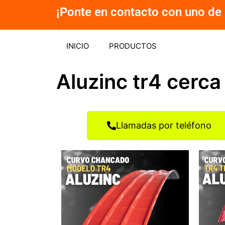
Ir
¡Ponte en contacto con uno de 
al
contenido
INICIO
PRODUCTOS
Aluzinc tr4 cerc
Llamadas por teléfono