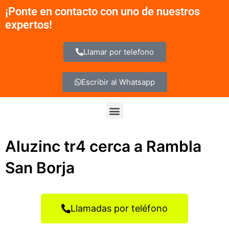
Ir
¡Ponte en contacto con uno de nuestros
al
expertos!
contenido
Llamar por telefono
Escribir al Whatsapp
Menu
Aluzinc tr4 cerca a Rambla
San Borja
Llamadas por teléfono