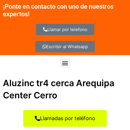
Ir
¡Ponte en contacto con uno de nuestros
al
expertos!
contenido
Llamar por telefono
Escribir al Whatsapp
Menu
Aluzinc tr4 cerca Arequipa
Center Cerro
Llamadas por teléfono