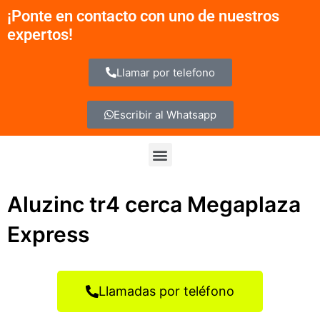
Ir
¡Ponte en contacto con uno de nuestros
al
expertos!
contenido
Llamar por telefono
Escribir al Whatsapp
Menu
Aluzinc tr4 cerca Megaplaza
Express
Llamadas por teléfono