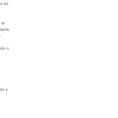
os en
 el
tante
o
ión o
ón y