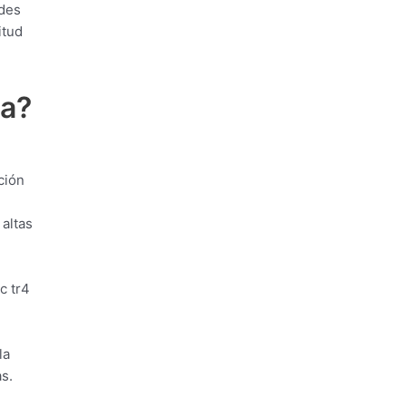
ades
itud
za?
ción
altas
c tr4
la
s.