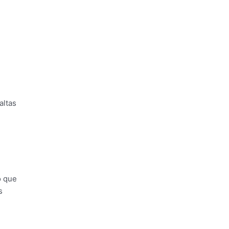
altas
o que
s