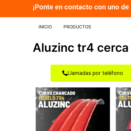
Ir
¡Ponte en contacto con uno de 
al
contenido
INICIO
PRODUCTOS
Aluzinc tr4 cerc
Llamadas por teléfono