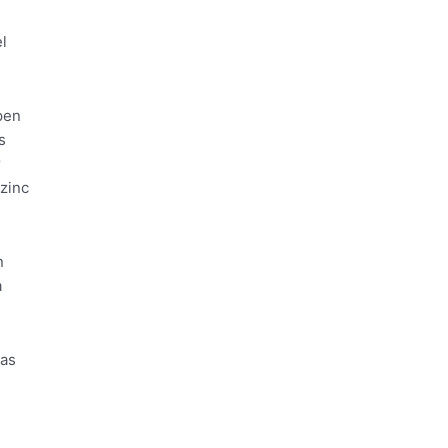
l
pen
s
r
zinc
n
a
das