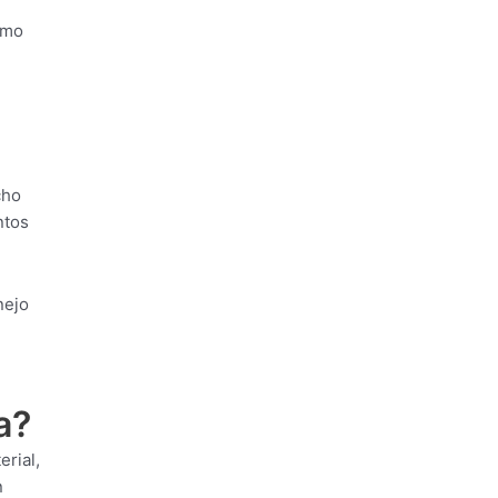
omo
cho
ntos
nejo
a?
erial,
n