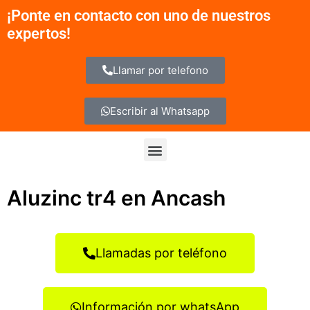
Ir
¡Ponte en contacto con uno de nuestros
al
expertos!
contenido
Llamar por telefono
Escribir al Whatsapp
Menu
Aluzinc tr4 en Ancash
Llamadas por teléfono
Información por whatsApp