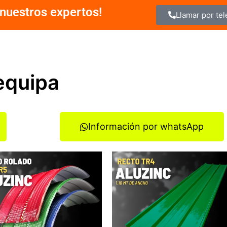
nuestros expertos!
Llamar por te
equipa
Información por whatsApp