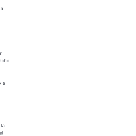
la
r
ancho
y a
 la
al