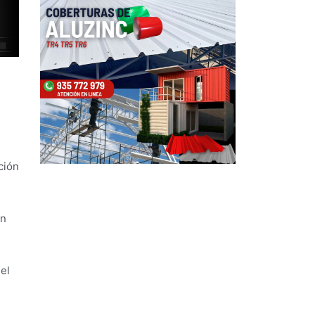
ción
un
el