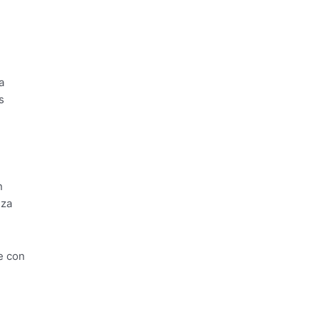
a
s
n
eza
e con