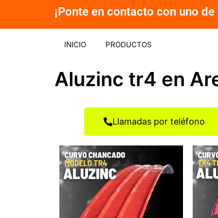
Ir
¡Ponte en contacto con uno de 
al
contenido
INICIO
PRODUCTOS
Aluzinc tr4 en Ar
Llamadas por teléfono