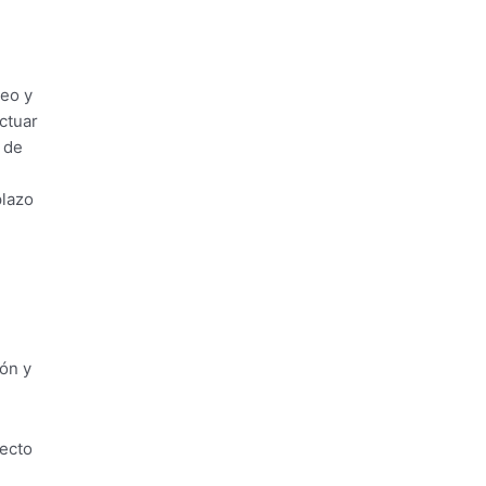
leo y
ctuar
 de
plazo
ón y
yecto