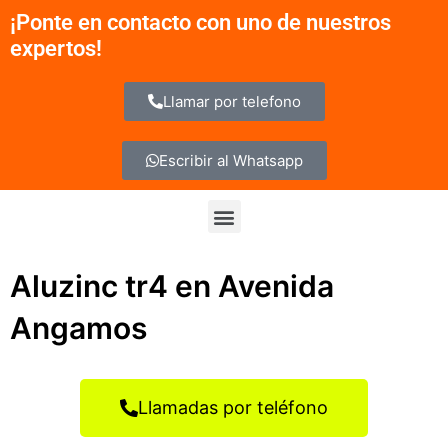
Ir
¡Ponte en contacto con uno de nuestros
al
expertos!
contenido
Llamar por telefono
Escribir al Whatsapp
Menu
Aluzinc tr4 en Avenida
Angamos
Llamadas por teléfono