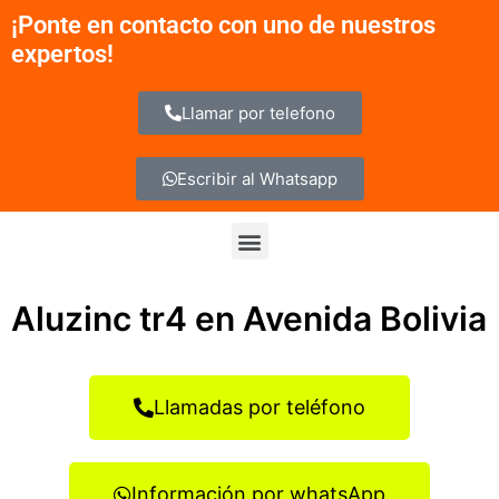
Ir
¡Ponte en contacto con uno de nuestros
al
expertos!
contenido
Llamar por telefono
Escribir al Whatsapp
Menu
Aluzinc tr4 en Avenida Bolivia
Llamadas por teléfono
Información por whatsApp