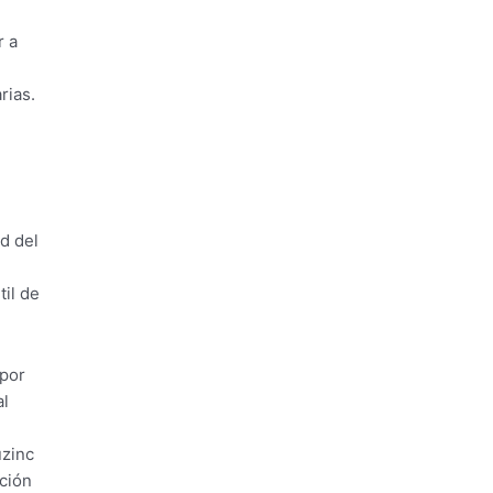
r a
rias.
d del
til de
 por
al
uzinc
ación