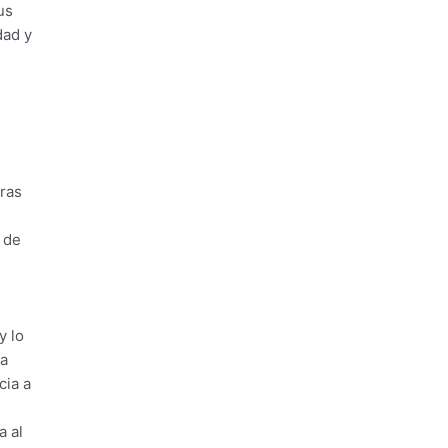
us
dad y
tras
 de
y lo
da
cia a
a al