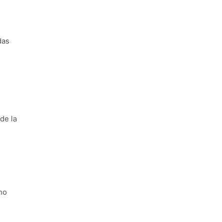
das
de la
ho