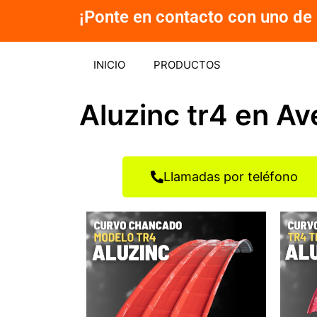
Ir
¡Ponte en contacto con uno de 
al
contenido
INICIO
PRODUCTOS
Aluzinc tr4 en Av
Llamadas por teléfono