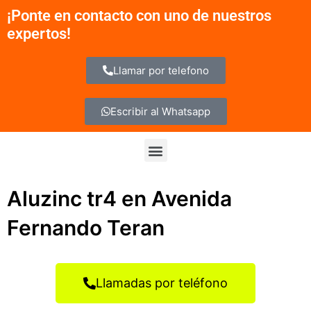
Ir
¡Ponte en contacto con uno de nuestros
al
expertos!
contenido
Llamar por telefono
Escribir al Whatsapp
Menu
Aluzinc tr4 en Avenida
Fernando Teran
Llamadas por teléfono