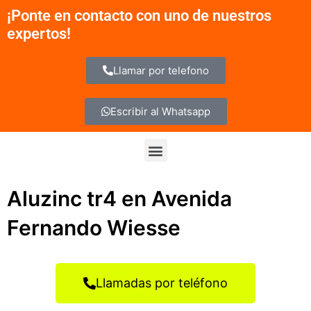
Ir
¡Ponte en contacto con uno de nuestros
al
expertos!
contenido
Llamar por telefono
Escribir al Whatsapp
Menu
Aluzinc tr4 en Avenida
Fernando Wiesse
Llamadas por teléfono