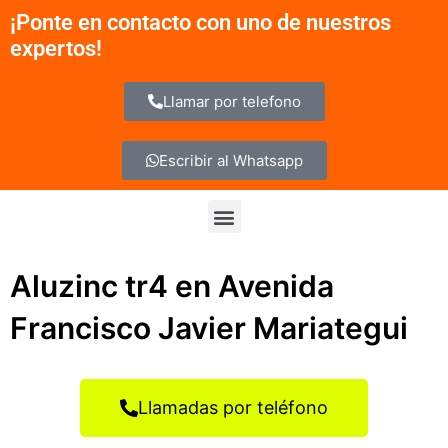
Ir
¡Ponte en contacto con uno de nuestros
al
expertos!
contenido
Llamar por telefono
Escribir al Whatsapp
Menu
Aluzinc tr4 en Avenida
Francisco Javier Mariategui
Llamadas por teléfono