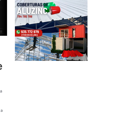
e
la
 a