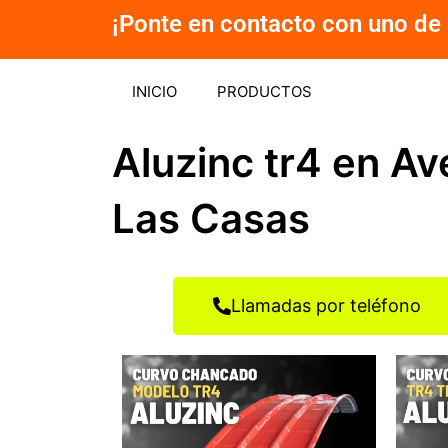
Ir
¡Ponte en contacto con uno de 
al
contenido
INICIO
PRODUCTOS
Aluzinc tr4 en A
Las Casas
Llamadas por teléfono