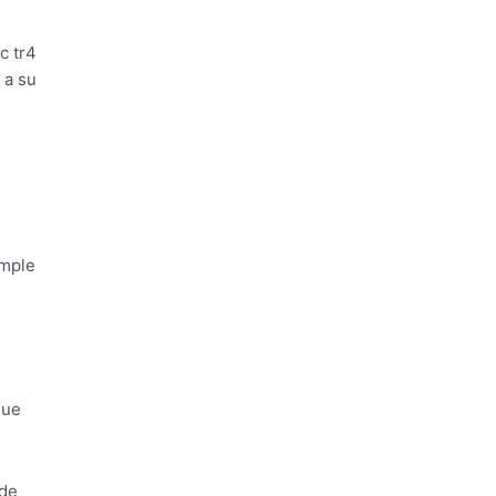
c tr4
 a su
umple
que
 de