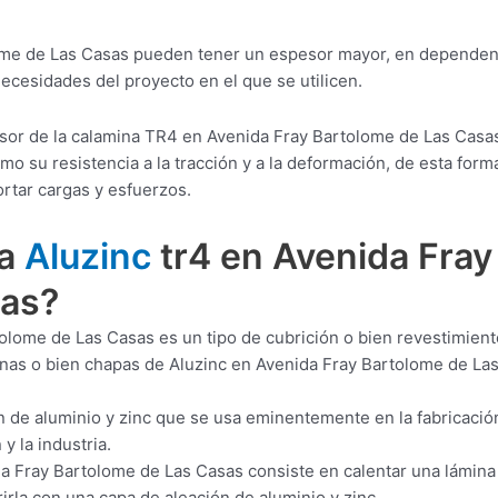
ome de Las Casas pueden tener un espesor mayor, en dependen
necesidades del proyecto en el que se utilicen.
esor de la calamina TR4 en Avenida Fray Bartolome de Las Casa
o su resistencia a la tracción y a la deformación, de esta form
ortar cargas y esfuerzos.
ra
Aluzinc
tr4 en Avenida Fray
sas?
olome de Las Casas es un tipo de cubrición o bien revestimient
minas o bien chapas de Aluzinc en Avenida Fray Bartolome de La
n de aluminio y zinc que se usa eminentemente en la fabricació
y la industria.
a Fray Bartolome de Las Casas consiste en calentar una lámina
irla con una capa de aleación de aluminio y zinc.