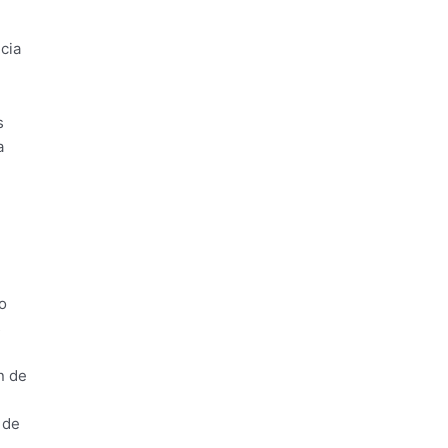
cia
s
a
o
s
n de
 de