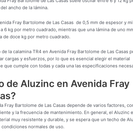
ida Fray Bartolome de Las Casas suele oscilar entre 6 y 12 kg p
del ancho de la lámina.
venida Fray Bartolome de Las Casas de 0,5 mm de espesor y mi
a 6 kg por metro cuadrado, mientras que una lámina de uno m
a de doce kg por metro cuadrado.
o de la calamina TR4 en Avenida Fray Bartolome de Las Casas 
r cargas y esfuerzos, por lo que es esencial elegir el material
e que cumple con todas y cada una las especificaciones necesa
o de Aluzinc en Avenida Fray
sas?
da Fray Bartolome de Las Casas depende de varios factores, co
biente y la frecuencia de mantenimiento. En general, el Aluzinc 
rial muy resistente y durable, y se espera que un techo de Al
en condiciones normales de uso.