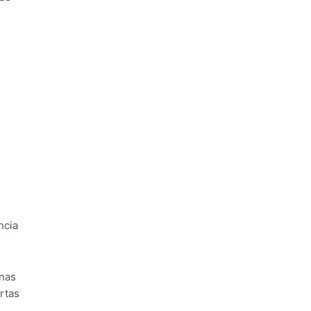
ncia
inas
rtas