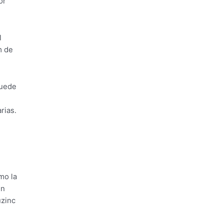
or
l
m de
puede
rias.
mo la
en
uzinc