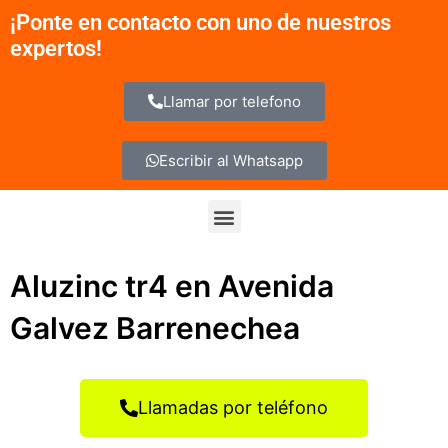
Ir
¡Ponte en contacto con uno de nuestros
al
expertos!
contenido
Llamar por telefono
Escribir al Whatsapp
Menu
Aluzinc tr4 en Avenida
Galvez Barrenechea
Llamadas por teléfono