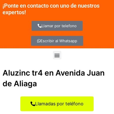
Ir
¡Ponte en contacto con uno de nuestros
al
expertos!
contenido
Llamar por telefono
Escribir al Whatsapp
Menu
Aluzinc tr4 en Avenida Juan
de Aliaga
Llamadas por teléfono