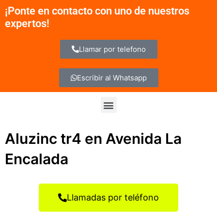
Ir
¡Ponte en contacto con uno de nuestros
al
expertos!
contenido
Llamar por telefono
Escribir al Whatsapp
Menu
Aluzinc tr4 en Avenida La
Encalada
Llamadas por teléfono