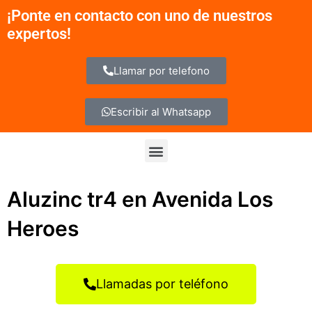
Ir
¡Ponte en contacto con uno de nuestros
al
expertos!
contenido
Llamar por telefono
Escribir al Whatsapp
Menu
Aluzinc tr4 en Avenida Los
Heroes
Llamadas por teléfono