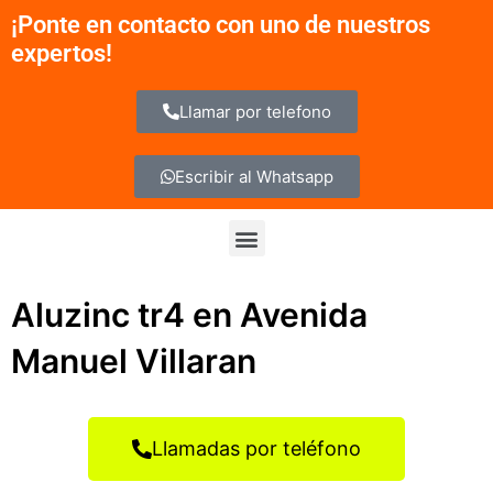
Ir
¡Ponte en contacto con uno de nuestros
al
expertos!
contenido
Llamar por telefono
Escribir al Whatsapp
Menu
Aluzinc tr4 en Avenida
Manuel Villaran
Llamadas por teléfono