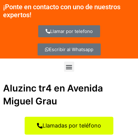
Ir
¡Ponte en contacto con uno de nuestros
al
expertos!
contenido
Llamar por telefono
Escribir al Whatsapp
Menu
Aluzinc tr4 en Avenida
Miguel Grau
Llamadas por teléfono