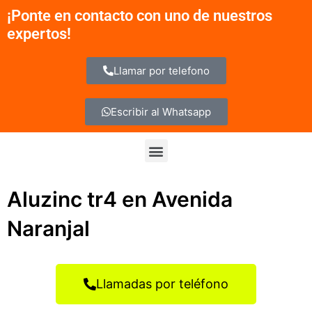
Ir
¡Ponte en contacto con uno de nuestros
al
expertos!
contenido
Llamar por telefono
Escribir al Whatsapp
Menu
Aluzinc tr4 en Avenida
Naranjal
Llamadas por teléfono