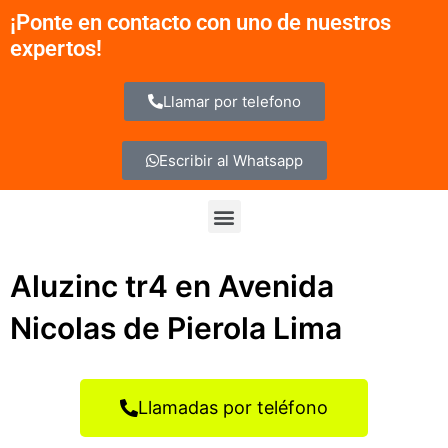
Ir
¡Ponte en contacto con uno de nuestros
al
expertos!
contenido
Llamar por telefono
Escribir al Whatsapp
Menu
Aluzinc tr4 en Avenida
Nicolas de Pierola Lima
Llamadas por teléfono