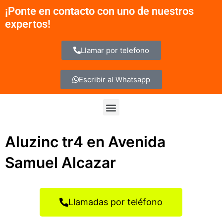
Ir
¡Ponte en contacto con uno de nuestros
al
expertos!
contenido
Llamar por telefono
Escribir al Whatsapp
Menu
Aluzinc tr4 en Avenida
Samuel Alcazar
Llamadas por teléfono