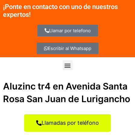
Ir
¡Ponte en contacto con uno de nuestros
al
expertos!
contenido
Llamar por telefono
Escribir al Whatsapp
Menu
Aluzinc tr4 en Avenida Santa
Rosa San Juan de Lurigancho
Llamadas por teléfono