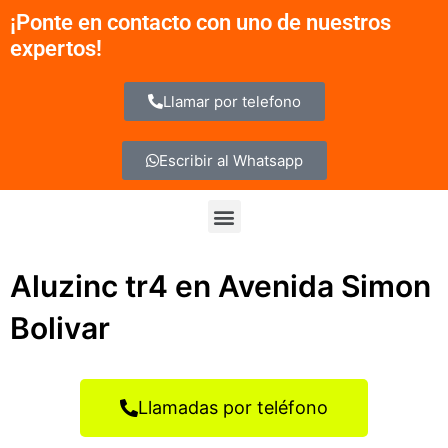
Ir
¡Ponte en contacto con uno de nuestros
al
expertos!
contenido
Llamar por telefono
Escribir al Whatsapp
Menu
Aluzinc tr4 en Avenida Simon
Bolivar
Llamadas por teléfono