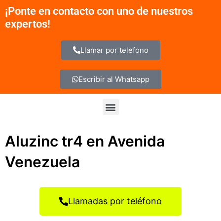
Ir
¡Ponte en contacto con uno de nuestros
al
expertos!
contenido
Llamar por telefono
Escribir al Whatsapp
Menu
Aluzinc tr4 en Avenida
Venezuela
Llamadas por teléfono