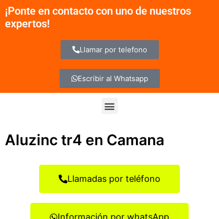
Ir
¡Ponte en contacto con uno de nuestros
al
expertos!
contenido
Llamar por telefono
Escribir al Whatsapp
Menu
Aluzinc tr4 en Camana
Llamadas por teléfono
Información por whatsApp