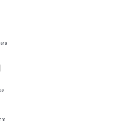
para
l
as
 mm,