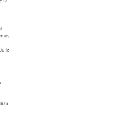
al
remas
Julio
8
liza
o