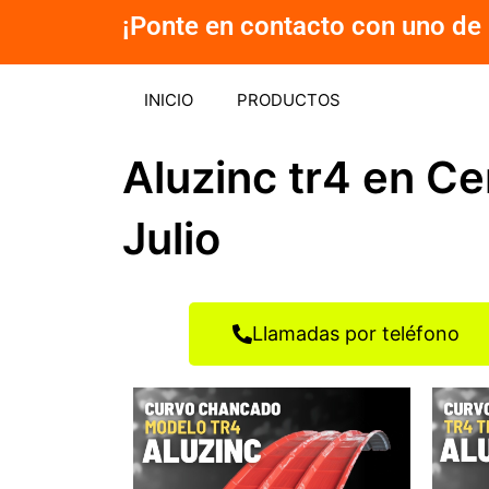
Ir
¡Ponte en contacto con uno de 
al
contenido
INICIO
PRODUCTOS
Aluzinc tr4 en C
Julio
Llamadas por teléfono