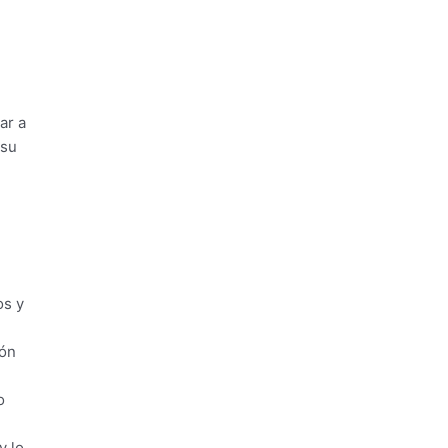
ar a
 su
os y
ión
o
y lo