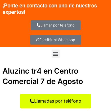
Ir
¡Ponte en contacto con uno de nuestros
al
expertos!
contenido
Llamar por telefono
Escribir al Whatsapp
Menu
Aluzinc tr4 en Centro
Comercial 7 de Agosto
Llamadas por teléfono