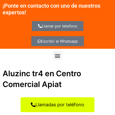
Ir
¡Ponte en contacto con uno de nuestros
al
expertos!
contenido
Llamar por telefono
Escribir al Whatsapp
Menu
Aluzinc tr4 en Centro
Comercial Apiat
Llamadas por teléfono