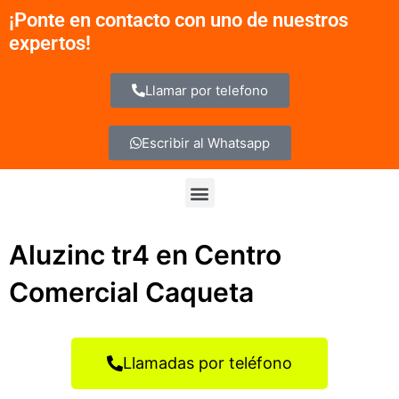
Ir
¡Ponte en contacto con uno de nuestros
al
expertos!
contenido
Llamar por telefono
Escribir al Whatsapp
Menu
Aluzinc tr4 en Centro
Comercial Caqueta
Llamadas por teléfono