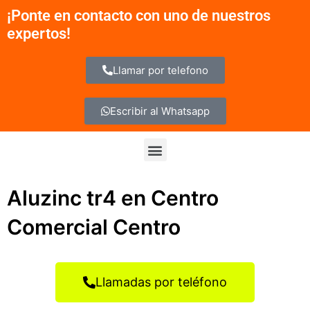
Ir
¡Ponte en contacto con uno de nuestros
al
expertos!
contenido
Llamar por telefono
Escribir al Whatsapp
Menu
Aluzinc tr4 en Centro
Comercial Centro
Llamadas por teléfono