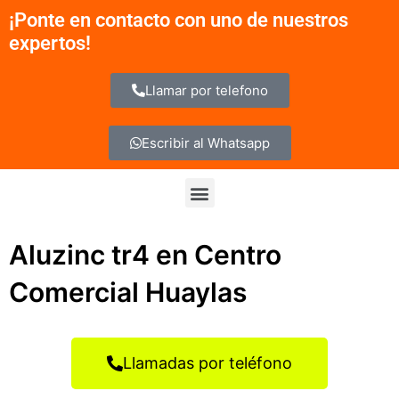
Ir
¡Ponte en contacto con uno de nuestros
al
expertos!
contenido
Llamar por telefono
Escribir al Whatsapp
Menu
Aluzinc tr4 en Centro
Comercial Huaylas
Llamadas por teléfono