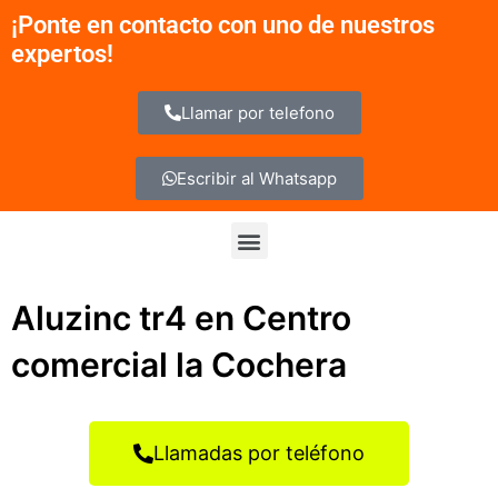
Ir
¡Ponte en contacto con uno de nuestros
al
expertos!
contenido
Llamar por telefono
Escribir al Whatsapp
Menu
Aluzinc tr4 en Centro
comercial la Cochera
Llamadas por teléfono