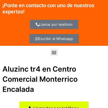
Ir
¡Ponte en contacto con uno de nuestros
al
expertos!
contenido
Llamar por telefono
Escribir al Whatsapp
Menu
Aluzinc tr4 en Centro
Comercial Monterrico
Encalada