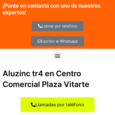
Ir
¡Ponte en contacto con uno de nuestros
al
expertos!
contenido
Llamar por telefono
Escribir al Whatsapp
Menu
Aluzinc tr4 en Centro
Comercial Plaza Vitarte
Llamadas por teléfono