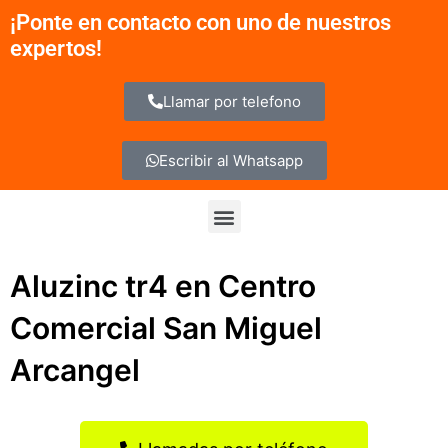
Ir
¡Ponte en contacto con uno de nuestros
al
expertos!
contenido
Llamar por telefono
Escribir al Whatsapp
Menu
Aluzinc tr4 en Centro
Comercial San Miguel
Arcangel