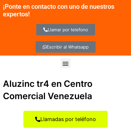
Ir
¡Ponte en contacto con uno de nuestros
al
expertos!
contenido
Llamar por telefono
Escribir al Whatsapp
Menu
Aluzinc tr4 en Centro
Comercial Venezuela
Llamadas por teléfono