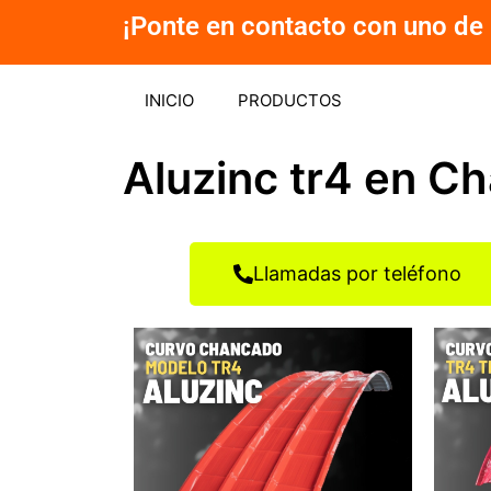
Ir
¡Ponte en contacto con uno de 
al
contenido
INICIO
PRODUCTOS
Aluzinc tr4 en C
Llamadas por teléfono