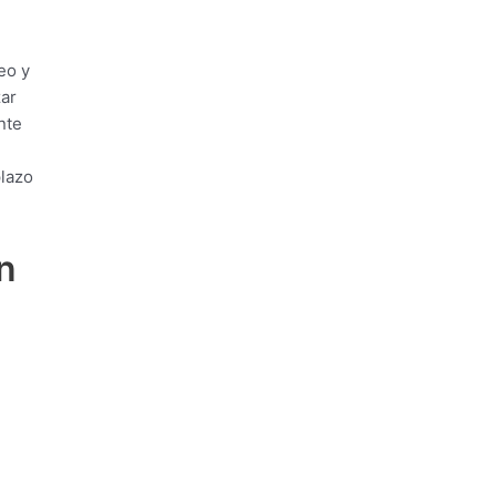
eo y
zar
nte
plazo
n