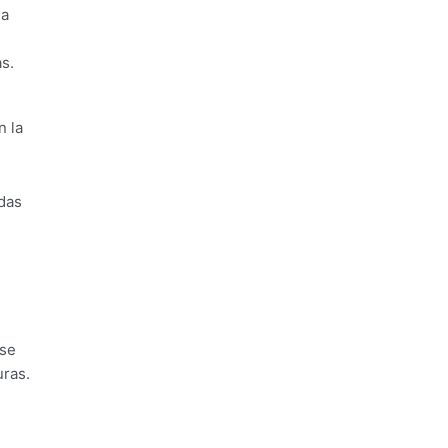
 a
s.
n la
adas
 se
uras.