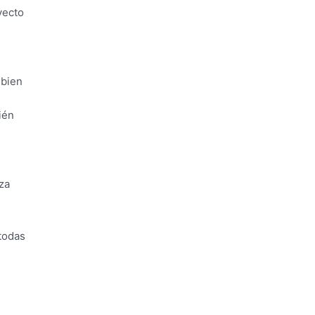
yecto
 bien
ién
za
 todas