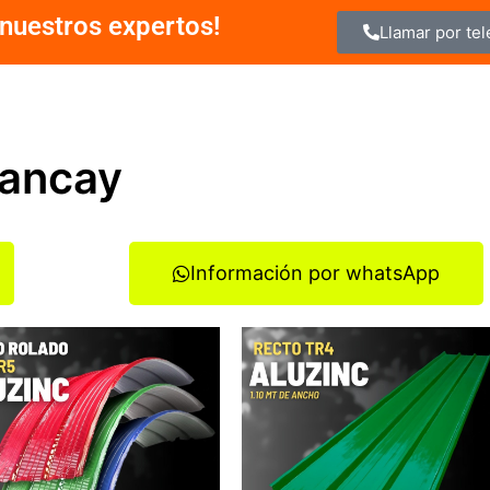
nuestros expertos!
Llamar por te
hancay
Información por whatsApp