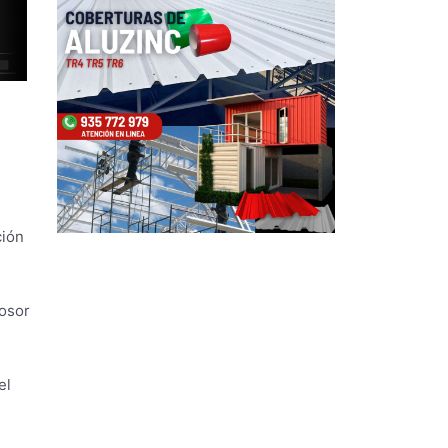
ción
rosor
el