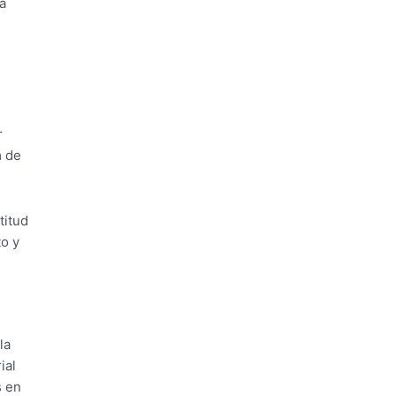
a
r
m de
titud
to y
la
ial
s en