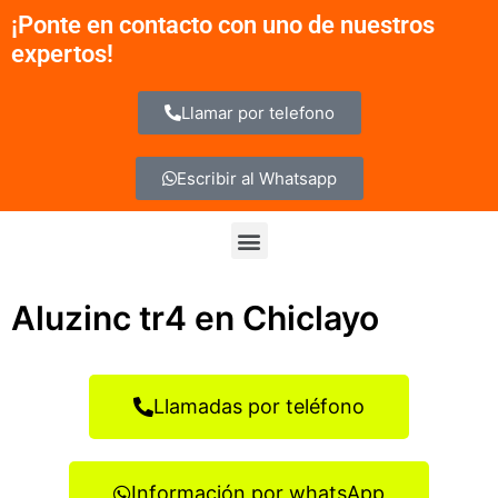
Ir
¡Ponte en contacto con uno de nuestros
al
expertos!
contenido
Llamar por telefono
Escribir al Whatsapp
Menu
Aluzinc tr4 en Chiclayo
Llamadas por teléfono
Información por whatsApp