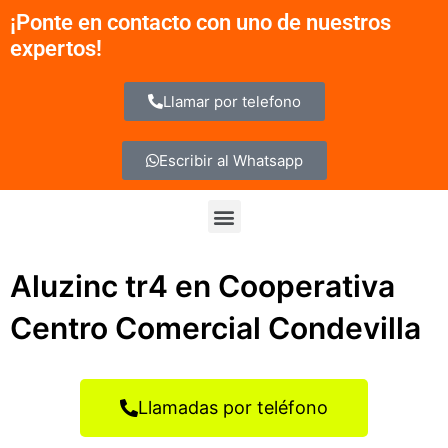
Ir
¡Ponte en contacto con uno de nuestros
al
expertos!
contenido
Llamar por telefono
Escribir al Whatsapp
Menu
Aluzinc tr4 en Cooperativa
Centro Comercial Condevilla
Llamadas por teléfono