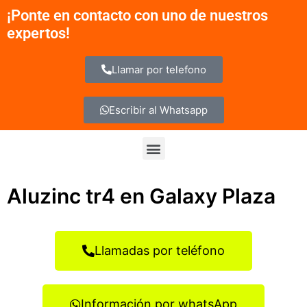
Ir
¡Ponte en contacto con uno de nuestros
al
expertos!
contenido
Llamar por telefono
Escribir al Whatsapp
Menu
Aluzinc tr4 en Galaxy Plaza
Llamadas por teléfono
Información por whatsApp