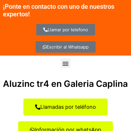
Ir
¡Ponte en contacto con uno de nuestros
al
expertos!
contenido
Llamar por telefono
Escribir al Whatsapp
Menu
Aluzinc tr4 en Galeria Caplina
Llamadas por teléfono
Información por whatsApp